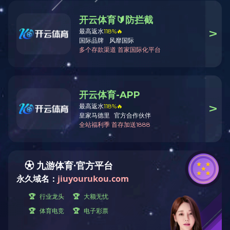
首页
上一页
下一页
尾页
米兰体育平台官方网站
备案号码：
赣ICP备19001325号-1
赣公网安备36022202000018号
地址：江西省景德镇市米兰体育平台官方网站园区红叶路66号
联系我们
销售热线：0798-8437531
公司邮箱：