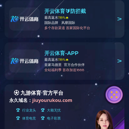
凝心聚力谋新篇 战略擘画···
2026-02-24
深化合作・共赢发展 上饶···
2026-02-13
集团党政服务中心保卫部···
2026-02-11
赣澳携手话瓷韵 共拓海外···
2026-02-11
首页
上一页
下一页
尾页
米兰体育平台官方网站
备案号码：
赣ICP备19001325号-1
赣公网安备36022202000018号
地址：江西省景德镇市米兰体育平台官方网站园区红叶路66号