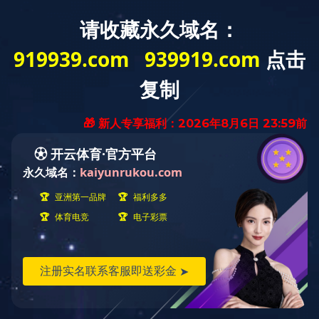
全部
党建新闻
学习交流
荣誉榜
55
43
2
0
学思践悟 深学笃行┃全···
2024-08-30
以党建引领 助力新项目···
2024-08-20
景陶集团召开理论中心组···
2024-08-20
邓景扬深入红叶公司一厂···
2024-08-09
景陶集团召开书记会议
2024-08-09
景陶集团党委副书记、总···
2024-07-31