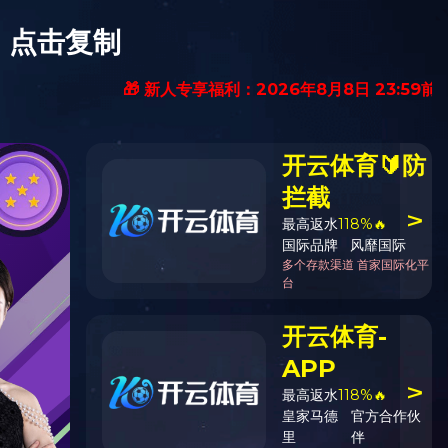
国瓷红叶画
招商加
纪检监
院
盟
察
当前位置：
首页
>
米兰（中国）