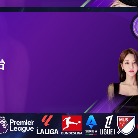
6头中餐具韩国菊
26头中餐具闲趣
头G20纪念杯
15头梨园咖啡具