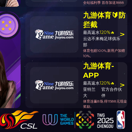
连绵
8头手绘青花茶具--山水