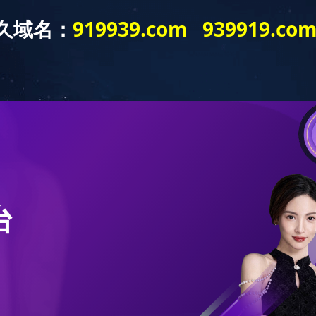
官方商
公司简
新闻中
隶属公
米兰（中
城
介
心
司
国）
办公文具
艺术品
西餐具
育平台官方网站三厂
金品陶
实验五厂