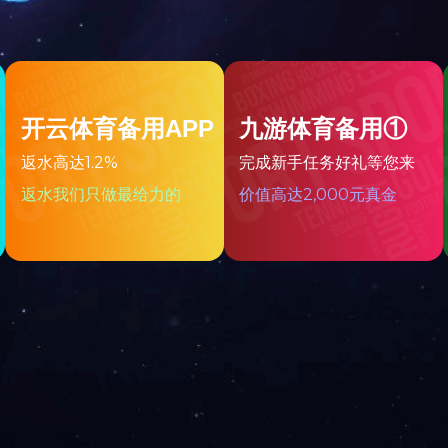
首页
上一页
···
16
17
18
19
20
下一页
尾页
搜索
联系我们
销售热线：0798-8437531
公司邮箱：
路66号
招商热线：0798-8437531,400-8798269
Copyright © 2023-2026 cjdzpf All Rights Reserved.1
播nba_开云（中国）
|
J9·九游会「中国」官方网站
|
九游娱乐(NINE G