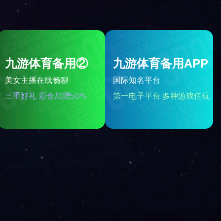
联系我们
微信联系
返回顶部
扫一扫 手机访问
AME)官方网站
|
九游网
|
九游在线网页_九游online(中国)
|
开云足球
|
开