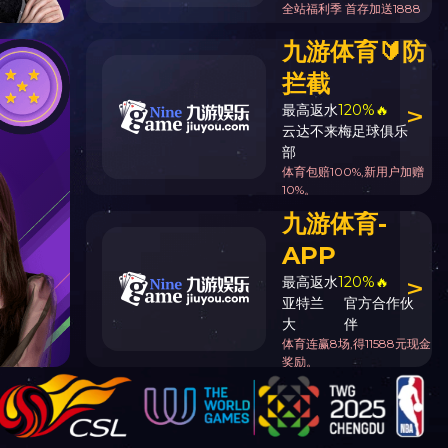
联系我们
微信联系
返回顶部
扫一扫 手机访问