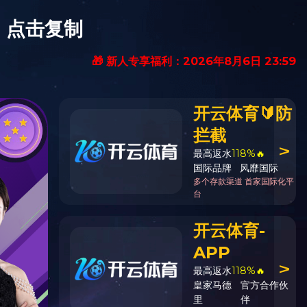
国瓷红叶画
招商加
纪检监
院
盟
察
当前位置：
首页
>
新闻中心
>
行业动态