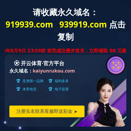
全部
公司动态
行业动态
709
524
0
江西省政协常委调研景德镇“千馆之城”，聚焦红
叶米兰体育平台官方网站国瓷馆文化魅力
时间：2025-04-25 访问量：3163
2025年4月24日，江西省政协常委、提案
委员会副主任、江西文化演艺发展集团有限
责任公司原董事长、党委书记李晓浩一行赴