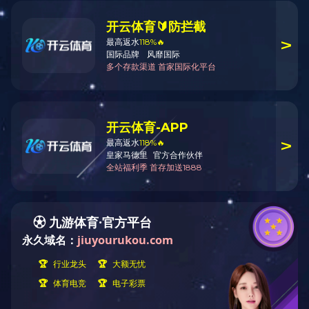
建工作会议精神、市国资委2024年第三次党
建工作推进会精神、“新时代赣鄱先锋先锋”创
绩提升行动和进一步提升党建信息化水平等
文件精神。