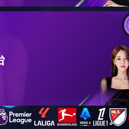
公司，并于同年3月16日得到市国资委的批复。
统特色的釉下手绘系列产品采用最传统的技法，直接在泥坯上
色。釉中彩系列产品色彩丰富，呈色稳定，表面视觉平滑且有玻
不丰富的不足，在追求艺术创新的同时，选料精良，做工考究，
质是我们追求的目标。公司日用瓷器及艺术瓷的设计生产通过了IS
平台官方网站企业品牌，江西省著名商标、名牌产品，主要产品
平台官方网站餐具、茶具、咖啡具、办公用具和系列宾馆用瓷。
联系我们
销售热线：0798-8437531