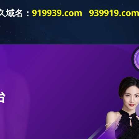
官方商
公司简
新闻中
隶属公
米兰（中
城
介
心
司
国）
镇金品陶米兰体育平台官方网站有限
时间：2023-01-19 访问量：8825
隶属于米兰体育平台官方网站，是由景德镇米兰体育平台官方
发起和成员单位之一。公司是景德镇传统特色日用米兰体育平台
计，不断出新，致力于景德镇特色艺术礼品瓷和高档日用瓷的研
体育平台官方网站董事会批准同意转让和收购金品陶米兰体育平台