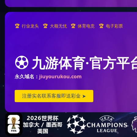
平台官方网站有限公司改制为全国有控股的国有
本公司产品装饰技法多样，其中最具景德镇传
分渗透于坯釉之中，色泽光润，耐酸碱永不褪
承了景德镇传统绘画工艺，弥补了釉下彩颜色
用。
本公司非常注重产品的研发与生产，完美的产品品
牌商标获得国际认证，是景德镇十佳米兰体育
司专业提供中高档艺术礼品瓷，高档米兰体育
政领导和各界人士的欢迎。
上一篇：
景德镇红叶数字商务有限公司
下一篇：没有了！
米兰体育平台官方网站
备案号码：
赣ICP备19001325号-1