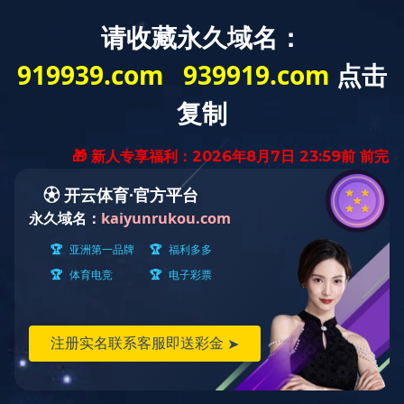
全部
党建新闻
学习交流
荣誉榜
55
43
2
0
国资委领导及景陶集团班子成员走访慰问困难
党员
时间：2026-02-26 访问量：1094
岁序更替，暖意先行。为扎实做好困难党员
的帮扶工作，近日，由市国资委二级调研员、
机关工会主席王新龙带队，景陶集团党委书
记、董事长邓景扬，党委副书记、总经理邢浩