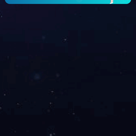
生活会
米兰体育平台官方网站
备案号码：
赣ICP备19001325号-1
赣公网安备36022202000018号
地址：江西省景德镇市米兰体育平台官方网站园区红叶路66号
联系我们
销售热线：0798-8437531
公司邮箱：
招商热线：0798-8437531,400-8798269