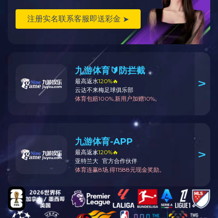
走访过程中，王新龙及景陶集团班子成员与
困难党员拉家常、问冷暖，耐心倾听他们的心
声与期盼。同时，向困难党员传递组织的关怀
与牵挂，鼓励大家要保持乐观向上的心态，坚
定战胜困难的信心和勇气。