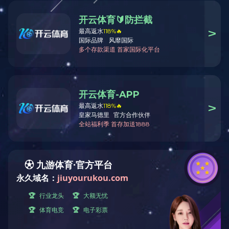
未查询到任何数据！
搜索
米兰体育平台官方网站
备案号码：
赣ICP备19001325号-1
赣公网安备36022202000018号
地址：江西省景德镇市米兰体育平台官方网站园区红叶路66号
联系我们
销售热线：0798-8437531
公司邮箱：