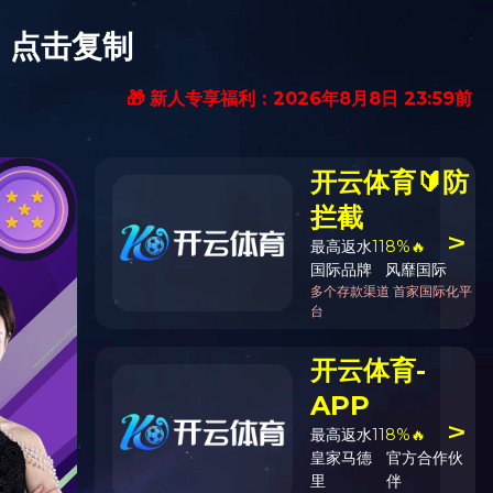
国瓷红叶画
招商加
纪检监
院
盟
察
当前位置：
首页
>
米兰（中国）